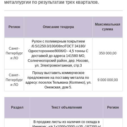
металлургии по результатам трех кварталов.
Максимальная
Регион
Описание тендера
сумма
Рулон с полимерным покрытием
/0.5/1250.0/100/08пс/ГОСТ 34180/
Санкт-
Одностороннее/9006/О - 4,5 тонны С
Петербург
350 000,00
доставкой до адреса 141580 МО,
и ЛО
Солнечногорский район, дер. Носово,
ул. Электромонтажная, стр.3
Прошу выставить коммерческое
Санкт-
предложение на поставку металла по
Петербург
9 000 000,00
адресу: поселок Тельмана (Колпино), ул.
и ЛО
Онежская, дом 5.
Раздел
Текст объявления
Регион
В продаже листы из наличия со склада в
Ижевске: -х/к 1х1000х2000 ст35 -187200 р/