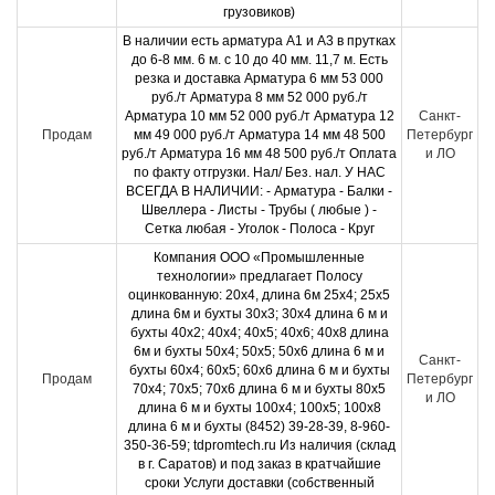
грузовиков)
В наличии есть арматура А1 и А3 в прутках
до 6-8 мм. 6 м. с 10 до 40 мм. 11,7 м. Есть
резка и доставка Арматура 6 мм 53 000
руб./т Арматура 8 мм 52 000 руб./т
Арматура 10 мм 52 000 руб./т Арматура 12
Санкт-
Продам
мм 49 000 руб./т Арматура 14 мм 48 500
Петербург
руб./т Арматура 16 мм 48 500 руб./т Оплата
и ЛО
по факту отгрузки. Нал/ Без. нал. У НАС
ВСЕГДА В НАЛИЧИИ: - Арматура - Балки -
Швеллера - Листы - Трубы ( любые ) -
Сетка любая - Уголок - Полоса - Круг
Компания ООО «Промышленные
технологии» предлагает Полосу
оцинкованную: 20х4, длина 6м 25х4; 25х5
длина 6м и бухты 30х3; 30х4 длина 6 м и
бухты 40х2; 40х4; 40х5; 40х6; 40х8 длина
6м и бухты 50х4; 50х5; 50х6 длина 6 м и
Санкт-
бухты 60х4; 60х5; 60х6 длина 6 м и бухты
Продам
Петербург
70х4; 70х5; 70х6 длина 6 м и бухты 80х5
и ЛО
длина 6 м и бухты 100х4; 100х5; 100х8
длина 6 м и бухты (8452) 39-28-39, 8-960-
350-36-59; tdpromtech.ru Из наличия (склад
в г. Саратов) и под заказ в кратчайшие
сроки Услуги доставки (собственный