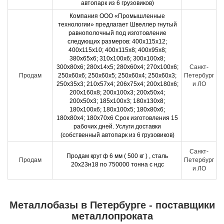
автопарк из 6 грузовиков)
Компания ООО «Промышленные
технологии» предлагает Швеллер гнутый
равнополочный под изготовление
следующих размеров: 400х115х12;
400х115х10; 400х115х8; 400х95х8;
380х65х6; 310х100х6; 300х100х8;
300х80х6; 280х14х5; 280х60х4; 270х100х6;
Санкт-
Продам
250х60х6; 250х60х5; 250х60х4; 250х60х3;
Петербург
250х35х3; 210х57х4; 206х75х4; 200х180х6;
и ЛО
200х160х8; 200х100х3; 200х50х4;
200х50х3; 185х100х3; 180х130х8;
180х100х6; 180х100х5; 180х80х6;
180х80х4; 180х70х6 Срок изготовления 15
рабочих дней. Услуги доставки
(собственный автопарк из 6 грузовиков)
Санкт-
Продам круг ф 6 мм ( 500 кг ) , сталь
Продам
Петербург
20х23н18 по 750000 тонна с ндс
и ЛО
Металлобазы в Петербурге - поставщики
металлопроката