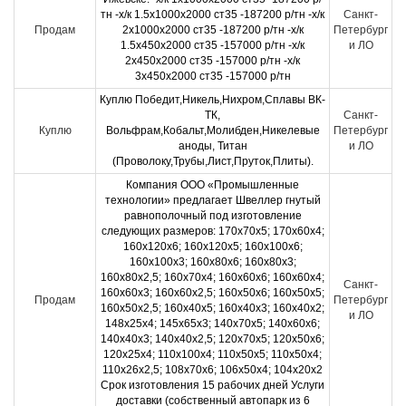
тн -х/к 1.5х1000х2000 ст35 -187200 р/тн -х/к
Санкт-
Продам
2х1000х2000 ст35 -187200 р/тн -х/к
Петербург
1.5х450х2000 ст35 -157000 р/тн -х/к
и ЛО
2х450х2000 ст35 -157000 р/тн -х/к
3х450х2000 ст35 -157000 р/тн
Куплю Победит,Никель,Нихром,Сплавы ВК-
ТК,
Санкт-
Куплю
Вольфрам,Кобальт,Молибден,Никелевые
Петербург
аноды, Титан
и ЛО
(Проволоку,Трубы,Лист,Пруток,Плиты).
Компания ООО «Промышленные
технологии» предлагает Швеллер гнутый
равнополочный под изготовление
следующих размеров: 170х70х5; 170х60х4;
160х120х6; 160х120х5; 160х100х6;
160х100х3; 160х80х6; 160х80х3;
160х80х2,5; 160х70х4; 160х60х6; 160х60х4;
Санкт-
160х60х3; 160х60х2,5; 160х50х6; 160х50х5;
Продам
Петербург
160х50х2,5; 160х40х5; 160х40х3; 160х40х2;
и ЛО
148х25х4; 145х65х3; 140х70х5; 140х60х6;
140х40х3; 140х40х2,5; 120х70х5; 120х50х6;
120х25х4; 110х100х4; 110х50х5; 110х50х4;
110х26х2,5; 108х70х6; 106х50х4; 104х20х2
Срок изготовления 15 рабочих дней Услуги
доставки (собственный автопарк из 6